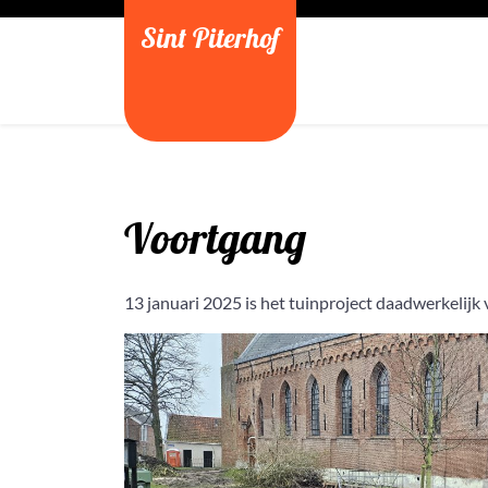
Ga
Sint Piterhof
naar
de
inhoud
Voortgang
13 januari 2025 is het tuinproject daadwerkelijk 